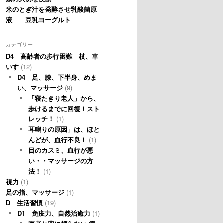
米のとぎ汁を発酵させ乳酸菌原
液 豆乳ヨーグルト
カテゴリー
D4 高齢者の歩行困難 杖、車
いす
(12)
D4 足、膝、下半身、めま
い、マッサージ
(9)
「寝たきり老人」から、
歩けるまでに回復！スト
レッチ！
(1)
耳鳴りの原因」は、ほと
んどが、血行不良！
(1)
目のカスミ、血行が悪
い・・マッサージの方
法！
(1)
視力
(1)
足の指、マッサージ
(1)
D 生活習慣
(19)
D1 免疫力、自然治癒力
(1)