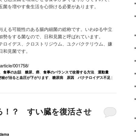
玉菌を増やす食生活を心掛ける必要があります。
与える可能性のある腸内細菌の総称です。いわゆる中立
加勢をする菌なので、日和見菌と呼ばれています。
テロイデス、クロストリジウム、ユクバクテリウム、嫌
日和見菌です。
article/001758/
、
食事のお話 糖尿、癌
、
食事のバランスで改善する方法
、
運動量
便秘が治ると血圧が下がります
、
糖尿病 原因 バクテロイデス不足
|
る！？ すい臓を復活させ
dama