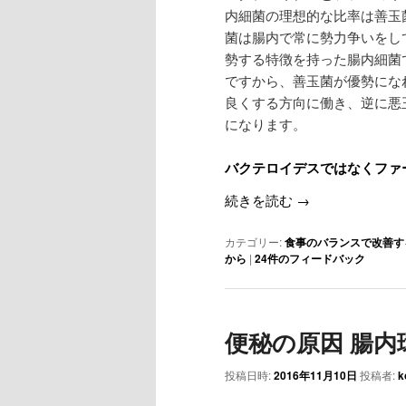
内細菌の理想的な比率は善玉
菌は腸内で常に勢力争いをし
勢する特徴を持った腸内細菌
ですから、善玉菌が優勢にな
良くする方向に働き、逆に悪
になります。
バクテロイデスではなくファ
続きを読む
→
カテゴリー:
食事のバランスで改善す
から
|
24
件のフィードバック
便秘の原因 腸内
投稿日時:
2016年11月10日
投稿者:
k