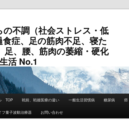
の不調（社会ストレス・低
過食症、足の筋肉不足、寝た
、足、腰、筋肉の萎縮・硬化
活 No.1
 TOP
戦前、戦後医療の違い
一般生活習慣病
糖尿病
癌
イフ量子波動治療器
お問い合わせ