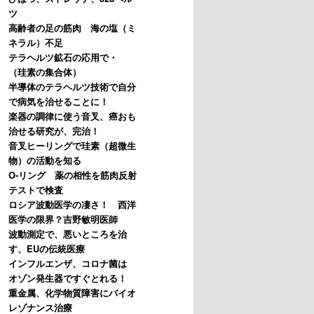
ツ
高齢者の足の筋肉 海の塩（ミ
ネラル）不足
テラヘルツ鉱石の応用で・
（珪素の集合体）
半導体のテラヘルツ技術で自分
で病気を治せることに！
楽器の調律に使う音叉、癌おも
治せる研究が、完治！
音叉ヒーリングで珪素（超微生
物）の活動を知る
O-リング 薬の相性を筋肉反射
テストで検査
ロシア波動医学の凄さ！ 西洋
医学の限界？吉野敏明医師
波動測定で、悪いところを治
す、EUの伝統医療
インフルエンザ、コロナ菌は
オゾン発生器ですぐとれる！
重金属、化学物質障害にバイオ
レゾナンス治療