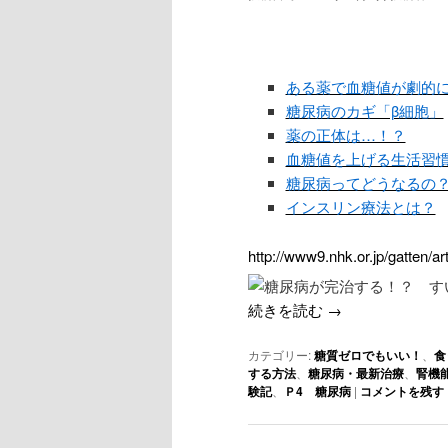
ある薬で血糖値が劇的
糖尿病のカギ「β細胞」
薬の正体は…！？
血糖値を上げる生活習
糖尿病ってどうなるの
インスリン療法とは？
http://www9.nhk.or.jp/gatten/a
続きを読む
→
カテゴリー:
糖質ゼロでもいい！
、
食
する方法
、
糖尿病・最新治療
、
腎機
験記
、
Ｐ4 糖尿病
|
コメントを残す