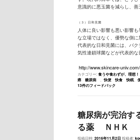
意識的に悪玉菌を減らし、善
（３）日和見菌
人体に良い影響も悪い影響も
な立場ではなく、優勢な側に
代表的な日和見菌には、バク
気性連鎖球菌などが代表的な
http://www.skincare-univ.com/
カテゴリー:
食うや食わずが、理想！
癌 糖尿病
、
快便 快食 快眠
、
13
件のフィードバック
糖尿病が完治す
る薬 ＮＨＫ
投稿日時:
2016年11月2日
投稿者:
ko