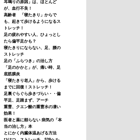
耳鳴りの原因」は、ほとんど
が、血行不良！
高齢者 「寝たきり」からで
も、起きて歩けるようになるス
トレッチ！
足の疲れやすい人、ひょっとし
たら偏平足かも？
寝たきりにならない、足、腰の
ストレッチ
足の「ふらつき」の治し方
「足のかかと」が、痛い時、足
底筋膜炎
「寝たきり老人」から、歩ける
までに回復！ストレッチ！
足裏ぐらぐら歩きづらい・・偏
平足、足踏まず、アーチ
重曹、クエン酸の重曹水の凄い
効果！
医者と薬に頼らない 病気の「本
当の治し方」本
とにかく内臓体温あげる方法
ひはつ、ストレッチ、528ヘル