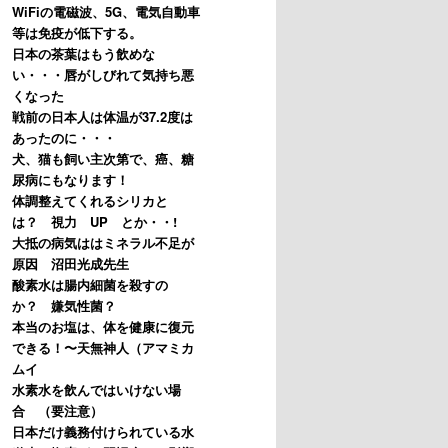
WiFiの電磁波、5G、電気自動車
等は免疫が低下する。
日本の茶葉はもう飲めな
い・・・唇がしびれて気持ち悪
くなった
戦前の日本人は体温が37.2度は
あったのに・・・
犬、猫も飼い主次第で、癌、糖
尿病にもなります！
体調整えてくれるシリカと
は？ 視力 UP とか・・!
大抵の病気ははミネラル不足が
原因 沼田光成先生
酸素水は腸内細菌を殺すの
か？ 嫌気性菌？
本当のお塩は、体を健康に復元
できる！〜天無神人（アマミカ
ムイ
水素水を飲んではいけない場
合 （要注意）
日本だけ義務付けられている水