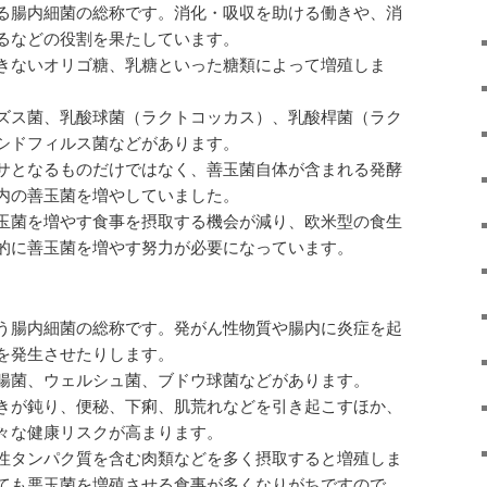
る腸内細菌の総称です。消化・吸収を助ける働きや、消
るなどの役割を果たしています。
きないオリゴ糖、乳糖といった糖類によって増殖しま
ズス菌、乳酸球菌（ラクトコッカス）、乳酸桿菌（ラク
シドフィルス菌などがあります。
サとなるものだけではなく、善玉菌自体が含まれる発酵
内の善玉菌を増やしていました。
玉菌を増やす食事を摂取する機会が減り、欧米型の食生
的に善玉菌を増やす努力が必要になっています。
う腸内細菌の総称です。発がん性物質や腸内に炎症を起
を発生させたりします。
腸菌、ウェルシュ菌、ブドウ球菌などがあります。
きが鈍り、便秘、下痢、肌荒れなどを引き起こすほか、
々な健康リスクが高まります。
性タンパク質を含む肉類などを多く摂取すると増殖しま
ても悪玉菌を増殖させる食事が多くなりがちですので、