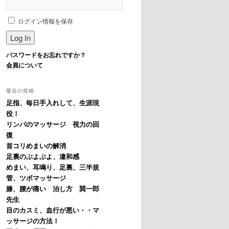
ログイン情報を保存
パスワードをお忘れですか？
会員について
最近の投稿
足指、毎日手入れして、生涯現
役！
リンパのマッサージ 視力の回
復
首コリめまいの解消
足裏のぶよぶよ、違和感
めまい、耳鳴り、足裏、三半規
管、ツボマッサージ
膝、腰が痛い 治し方 巽一郎
先生
目のカスミ、血行が悪い・・マ
ッサージの方法！