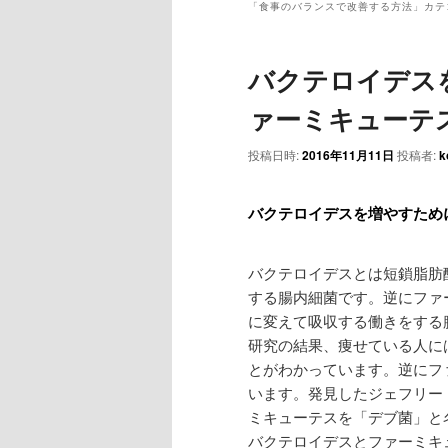
ュ
「
食事のバランスで改善する方法
」カテ
ー
バクテロイデス
ァーミキューテ
投稿日時:
2016年11月11日
投稿者:
k
バクテロイデスを増やすため
バクテロイデスとは短鎖脂肪
する腸内細菌です。逆にファ
に変えて吸収する働きをする
研究の結果、痩せている人に
とがわかっています。逆にフ
います。発見したジェフリー
ミキューテスを「デブ菌」
と
バクテロイデスとファーミキ