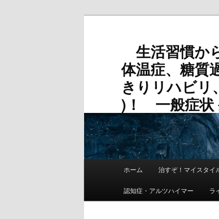
メ
サ
イ
ブ
ン
コ
生活習慣から
コ
ン
体温症、糖質
ン
テ
テ
ン
きりリハビリ
ン
ツ
)！ 一般症状 生
ツ
へ
へ
移
移
動
動
メ
ホーム
治すぞ！マイスタイル
イ
ン
認知症・アルツハイマー
ラ
メ
ニ