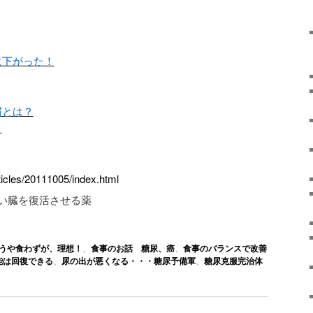
に下がった！
慣とは？
？
rticles/20111005/index.html
うや食わずが、理想！
、
食事のお話 糖尿、癌
、
食事のバランスで改善
能は回復できる
、
尿の出が悪くなる・・・糖尿予備軍
、
糖尿克服完治体