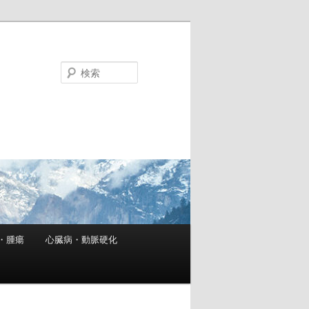
検
索
・腫瘍
心臓病・動脈硬化