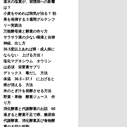
道水の塩素が、習慣病への影響
は？
小麦をやめれば病気が治る？ 効
果を発揮する３週間グルテンフ
リー実践法
万能酵母液と酵素の作り方
サラサラ液の少ない唾液と自律
神経、出し方
36.5度以上あれば癌・成人病に
ならない 上げる方法！
塩化マグネシウム タウリン
は必須 栄要素サプリ
デトックス 毒だし 方法
体温 36.5～37.1 に上げると
癌が消える 方法
米のとぎ汁を発酵させる方法
野菜・果物 酵素ジュース 作
り方
消化酵素と代謝酵素のお話 60
過ぎると酵素不足で癌、糖尿病
代謝酵素、消化酵素及び食物酵
素の大切な役割