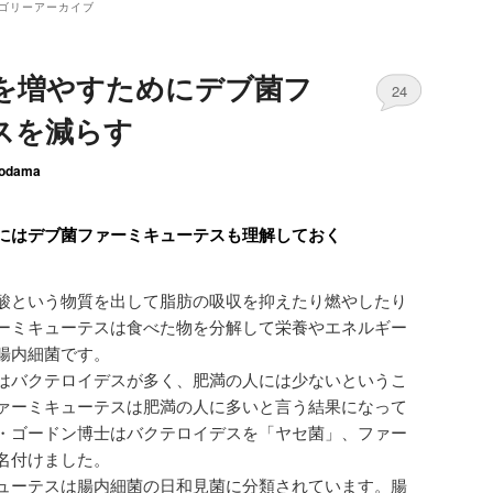
ゴリーアーカイブ
を増やすためにデブ菌フ
24
スを減らす
odama
にはデブ菌ファーミキューテスも理解しておく
酸という物質を出して脂肪の吸収を抑えたり燃やしたり
ーミキューテスは食べた物を分解して栄養やエネルギー
腸内細菌です。
はバクテロイデスが多く、肥満の人には少ないというこ
ァーミキューテスは肥満の人に多いと言う結果になって
・ゴードン博士は
バクテロイデスを「ヤセ菌」
、
ファー
名付けました。
ューテスは腸内細菌の日和見菌に分類されています。腸