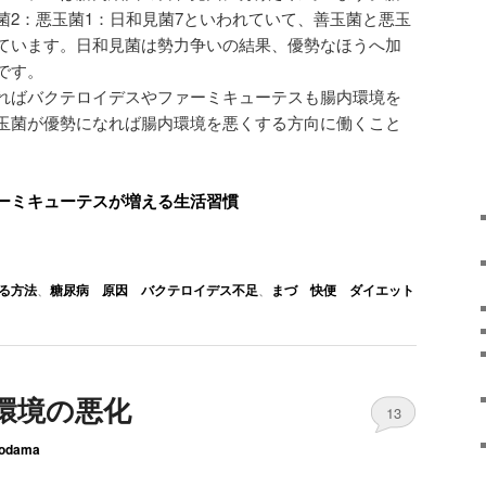
菌2：悪玉菌1：日和見菌7といわれていて、善玉菌と悪玉
ています。日和見菌は勢力争いの結果、優勢なほうへ加
です。
ればバクテロイデスやファーミキューテスも腸内環境を
玉菌が優勢になれば腸内環境を悪くする方向に働くこと
ーミキューテスが増える生活習慣
る方法
、
糖尿病 原因 バクテロイデス不足
、
まづ 快便 ダイエット
環境の悪化
13
odama