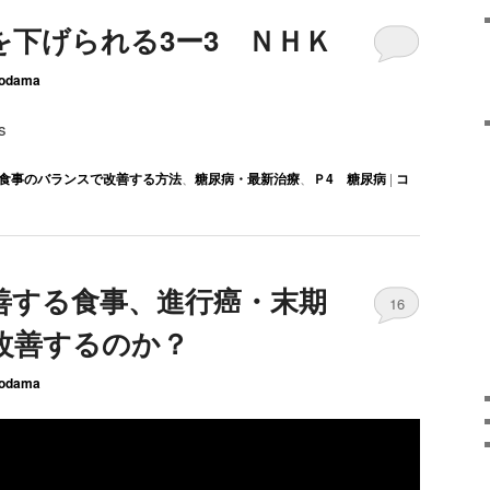
を下げられる3ー3 ＮＨＫ
odama
s
食事のバランスで改善する方法
、
糖尿病・最新治療
、
Ｐ4 糖尿病
|
コ
善する食事、進行癌・末期
16
改善するのか？
odama