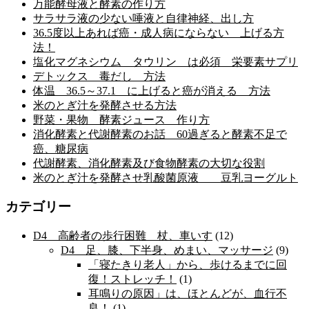
万能酵母液と酵素の作り方
サラサラ液の少ない唾液と自律神経、出し方
36.5度以上あれば癌・成人病にならない 上げる方
法！
塩化マグネシウム タウリン は必須 栄要素サプリ
デトックス 毒だし 方法
体温 36.5～37.1 に上げると癌が消える 方法
米のとぎ汁を発酵させる方法
野菜・果物 酵素ジュース 作り方
消化酵素と代謝酵素のお話 60過ぎると酵素不足で
癌、糖尿病
代謝酵素、消化酵素及び食物酵素の大切な役割
米のとぎ汁を発酵させ乳酸菌原液 豆乳ヨーグルト
カテゴリー
D4 高齢者の歩行困難 杖、車いす
(12)
D4 足、膝、下半身、めまい、マッサージ
(9)
「寝たきり老人」から、歩けるまでに回
復！ストレッチ！
(1)
耳鳴りの原因」は、ほとんどが、血行不
良！
(1)