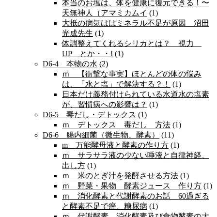
本当のお塩は、体を健康に復元できる！〜
天無神人（アマミカムイ
(1)
大抵の病気ははミネラル不足が原因 沼田
光成先生
(1)
体調整えてくれるシリカとは？ 視力
UP とか・・!
(1)
D6-4 本物の水
(2)
ｍ 【衝撃な事実】ほとんどの体の悩み
は、「水と塩」で解決する？！
(1)
日本だけ義務付けられている水道水の塩素
が、習慣病への影響は？
(1)
D6-5 毒だし・デトックス
(1)
ｍ デトックス 毒だし 方法
(1)
D6-6 腸内細菌（微生物、酵素）
(11)
m 万能酵母液と酵素の作り方
(1)
ｍ サラサラ液の少ない唾液と自律神経、
出し方
(1)
ｍ 米のとぎ汁を発酵させる方法
(1)
ｍ 野菜・果物 酵素ジュース 作り方
(1)
ｍ 消化酵素と代謝酵素のお話 60過ぎる
と酵素不足で癌、糖尿病
(1)
ｍ 代謝酵素、消化酵素及び食物酵素の大