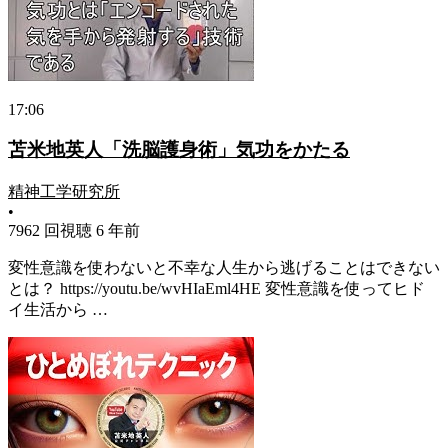
17:06
苫米地英人「洗脳護身術」気功をかたる
精神工学研究所
•
7962 回視聴
6 年前
変性意識を使わないと不幸な人生から逃げることはできない
とは？ https://youtu.be/wvHIaEml4HE 変性意識を使ってヒド
イ生活から …