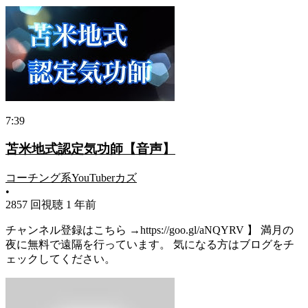
7:39
苫米地式認定気功師【音声】
コーチング系YouTuberカズ
•
2857 回視聴
1 年前
チャンネル登録はこちら →https://goo.gl/aNQYRV 】 満月の
夜に無料で遠隔を行っています。 気になる方はブログをチ
ェックしてください。