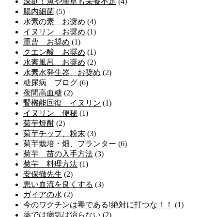
深刻！魚や海草も栄養不足
(4)
腸内細菌
(5)
水素の素 お奨め
(4)
イヌリン お奨め
(1)
重曹 お奨め
(1)
クエン酸 お奨め
(1)
水素風呂 お奨め
(2)
水素水発生器 お奨め
(2)
糖尿病 ブログ
(6)
夜間高血糖
(2)
腎機能回復 イヌリン
(1)
イヌリン 便秘
(1)
菊芋焼酎
(2)
菊芋チップ、粉末
(3)
菊芋栽培・畑、プランター
(6)
菊芋 苗の入手方法
(3)
菊芋 料理方法
(1)
安保徹先生
(2)
悪い血流を良くする
(3)
ガイアの水
(2)
今のワクチンは毒である!絶対に打つな！！
(1)
薬では病気は治らない
(2)