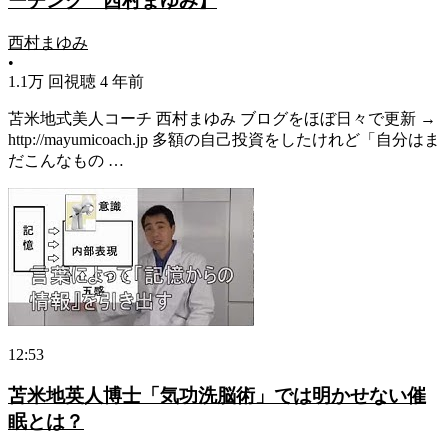
ーチング 西村まゆみ】
西村まゆみ
•
1.1万 回視聴
4 年前
苫米地式美人コーチ 西村まゆみ ブログをほぼ日々で更新 →
http://mayumicoach.jp 多額の自己投資をしたけれど「自分はま
だこんなもの …
12:53
苫米地英人博士「気功洗脳術」では明かせない催
眠とは？