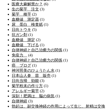
医療大麻解禁か？
(6)
生の菊芋 注文
(3)
菊芋 種芋
(2)
血糖値 測定器
(1)
尿 蛋白 検査紙
(1)
日向トウキ
(5)
抗ガン剤
(1)
血糖値 測定
(2)
血糖値 下げる
(1)
自律神経と自己治癒力の関係
(1)
免疫力
(4)
自律神経と自己治癒力の関係
(1)
癌 ブログ
(1)
神河照美のひょうたん水
(1)
日本山人参 苗 販売
(1)
日向当帰 効能
(3)
菊芋粉末の作り方
(1)
アレルギー菊芋
(2)
深刻！肥満は、脳の病気
(1)
自律神経
(3)
勃起は、副交換神経の作用によって生じ、射精は交換