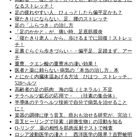
なるストレッチ！
足の疲れやすい人、ひょっとしたら偏平足かも？
寝たきりにならない、足、腰のストレッチ
足の「ふらつき」の治し方
「足のかかと」が、痛い時、足底筋膜炎
「寝たきり老人」から、歩けるまでに回復！ストレッ
チ！
足裏ぐらぐら歩きづらい・・偏平足、足踏まず、アー
チ
重曹、クエン酸の重曹水の凄い効果！
医者と薬に頼らない 病気の「本当の治し方」本
とにかく内臓体温あげる方法 ひはつ、ストレッチ、
528ヘルツ
高齢者の足の筋肉 海の塩（ミネラル）不足
テラヘルツ鉱石の応用で・ （珪素の集合体）
半導体のテラヘルツ技術で自分で病気を治せること
に！
楽器の調律に使う音叉、癌おも治せる研究が、完治！
音叉ヒーリングで珪素（超微生物）の活動を知る
O-リング 薬の相性を筋肉反射テストで検査
ロシア波動医学の凄さ！ 西洋医学の限界？吉野敏明