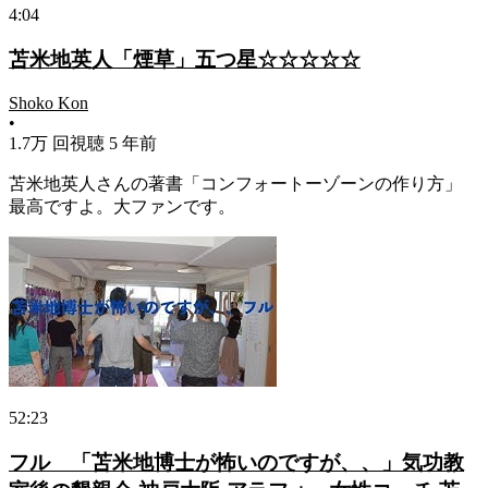
4:04
苫米地英人「煙草」五つ星☆☆☆☆☆
Shoko Kon
•
1.7万 回視聴
5 年前
苫米地英人
さんの著書「コンフォートーゾーンの作り方」
最高ですよ。大ファンです。
52:23
フル 「苫米地博士が怖いのですが、、」気功教