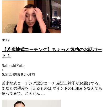
8:06
【苫米地式コーチング】ちょっと気功のお話パー
ト１
Sakonshi Yuko
•
628 回視聴
9 か月前
苫米地式コーチング認定コーチ 左近士祐子がお届けする、
あなたの望みを叶えるものは マインドの仕組みをなんでも
使ってみて、どんどん …