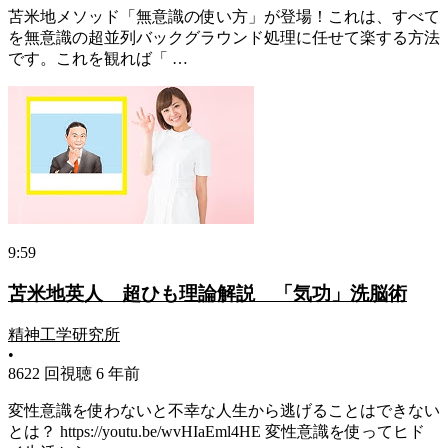
苫米地メソッド「無意識の使い方」が登場！これは、すべて
を無意識の超並列バックグラウンド処理に任せて楽する方法
です。これを観れば「 …
9:59
苫米地英人 超ひも理論解説 「気功」洗脳術
精神工学研究所
•
8622 回視聴
6 年前
変性意識を使わないと不幸な人生から逃げることはできない
とは？ https://youtu.be/wvHIaEml4HE 変性意識を使ってヒド