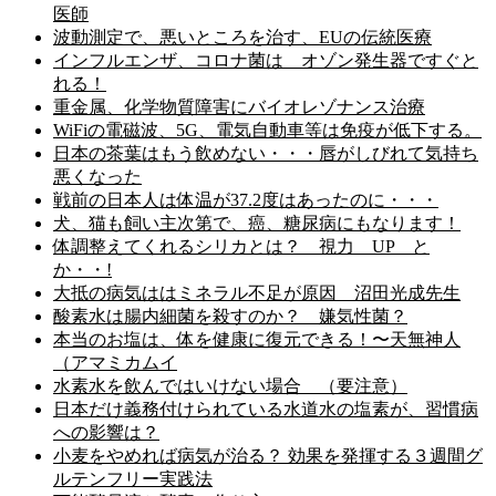
医師
波動測定で、悪いところを治す、EUの伝統医療
インフルエンザ、コロナ菌は オゾン発生器ですぐと
れる！
重金属、化学物質障害にバイオレゾナンス治療
WiFiの電磁波、5G、電気自動車等は免疫が低下する。
日本の茶葉はもう飲めない・・・唇がしびれて気持ち
悪くなった
戦前の日本人は体温が37.2度はあったのに・・・
犬、猫も飼い主次第で、癌、糖尿病にもなります！
体調整えてくれるシリカとは？ 視力 UP と
か・・!
大抵の病気ははミネラル不足が原因 沼田光成先生
酸素水は腸内細菌を殺すのか？ 嫌気性菌？
本当のお塩は、体を健康に復元できる！〜天無神人
（アマミカムイ
水素水を飲んではいけない場合 （要注意）
日本だけ義務付けられている水道水の塩素が、習慣病
への影響は？
小麦をやめれば病気が治る？ 効果を発揮する３週間グ
ルテンフリー実践法