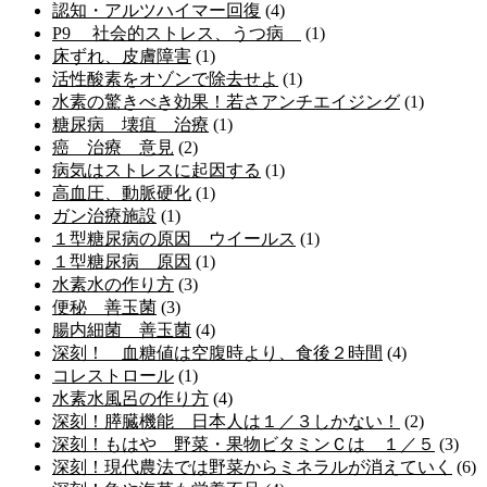
認知・アルツハイマー回復
(4)
P9 社会的ストレス、うつ病
(1)
床ずれ、皮膚障害
(1)
活性酸素をオゾンで除去せよ
(1)
水素の驚きべき効果！若さアンチエイジング
(1)
糖尿病 壊疽 治療
(1)
癌 治療 意見
(2)
病気はストレスに起因する
(1)
高血圧、動脈硬化
(1)
ガン治療施設
(1)
１型糖尿病の原因 ウイールス
(1)
１型糖尿病 原因
(1)
水素水の作り方
(3)
便秘 善玉菌
(3)
腸内細菌 善玉菌
(4)
深刻！ 血糖値は空腹時より、食後２時間
(4)
コレストロール
(1)
水素水風呂の作り方
(4)
深刻！膵臓機能 日本人は１／３しかない！
(2)
深刻！もはや 野菜・果物ビタミンＣは １／５
(3)
深刻！現代農法では野菜からミネラルが消えていく
(6)