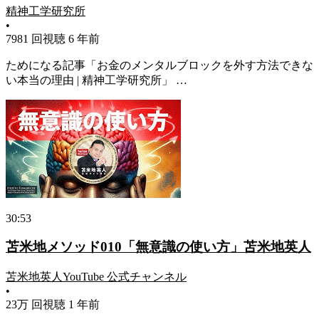
精神工学研究所
•
7981 回視聴
6 年前
ためになる記事「お金のメンタルブロックを外す方法できな
い本当の理由 | 精神工学研究所」 …
30:53
苫米地メソッド010「無意識の使い方」苫米地英人
苫米地英人YouTube 公式チャンネル
•
23万 回視聴
1 年前