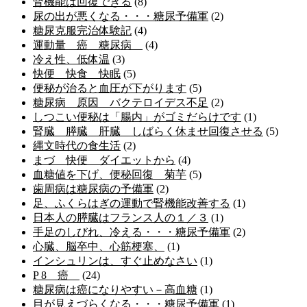
腎機能は回復できる
(8)
尿の出が悪くなる・・・糖尿予備軍
(2)
糖尿克服完治体験記
(4)
運動量 癌 糖尿病
(4)
冷え性、低体温
(3)
快便 快食 快眠
(5)
便秘が治ると血圧が下がります
(5)
糖尿病 原因 バクテロイデス不足
(2)
しつこい便秘は「腸内」がゴミだらけです
(1)
腎臓 膵臓 肝臓 しばらく休ませ回復させる
(5)
縄文時代の食生活
(2)
まづ 快便 ダイエットから
(4)
血糖値を下げ、便秘回復 菊芋
(5)
歯周病は糖尿病の予備軍
(2)
足、ふくらはぎの運動で腎機能改善する
(1)
日本人の膵臓はフランス人の１／３
(1)
手足のしびれ、冷える・・・糖尿予備軍
(2)
心臓、脳卒中、心筋梗塞、
(1)
インシュリンは、すぐ止めなさい
(1)
P 8 癌
(24)
糖尿病は癌になりやすい－高血糖
(1)
目が見えづらくなる・・・糖尿予備軍
(1)