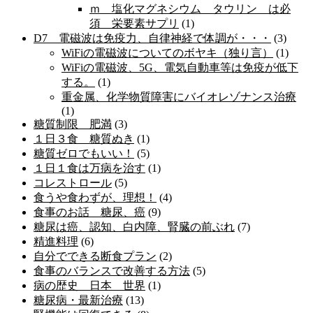
ｍ 塩化マグネシウム タウリン は必
須 栄要素サプリ
(1)
D7 電磁波は免疫力、自律神経で体調が・・・
(3)
WiFiの電磁波についてのボヤキ（独り言）
(1)
WiFiの電磁波、5G、電気自動車等は免疫が低下
する。
(1)
重金属、化学物質障害にバイオレゾナンス治療
(1)
糖質制限 肥満
(3)
１日３食 糖質ぬき
(1)
糖質ゼロでもいい！
(5)
１日１食は万病を治す
(1)
コレストロール
(5)
食うや食わずが、理想！
(4)
食事のお話 糖尿、癌
(9)
糖尿は癌、認知、白内障、腎臓の前ぶれ
(7)
精進料理
(6)
自分でできる断食プラン
(2)
食事のバランスで改善する方法
(5)
病の歴史 日本 世界
(1)
糖尿病・最新治療
(13)