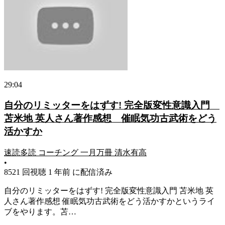
29:04
自分のリミッターをはずす! 完全版変性意識入門
苫米地 英人さん著作感想 催眠気功古武術をどう
活かすか
速読多読 コーチング 一月万冊 清水有高
•
8521 回視聴
1 年前 に配信済み
自分のリミッターをはずす! 完全版変性意識入門
苫米地 英
人
さん著作感想 催眠
気功
古武術をどう活かすかというライ
ブをやります。苫…