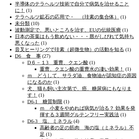
半導体のテラヘルツ技術で自分で病気を治せること
に！
(1)
テラヘルツ鉱石の応用で・ （珪素の集合体）
(1)
未分類
(10)
波動測定で、悪いところを治す、EUの伝統医療
(1)
日本の茶葉はもう飲めない・・・唇がしびれて気持ち
悪くなった
(1)
音叉ヒーリングで珪素（超微生物）の活動を知る
(1)
D6 食 事
(27)
D６－１3 重曹、クエン酸
(1)
重曹、クエン酸の重曹水の凄い効果！
(1)
ｍ どうして、サラダ油、食物油が認知症の原因
になるのか
(1)
犬、猫も飼い主次第で、癌、糖尿病にもなりま
す！
(1)
D6-1 糖質制限
(1)
ｍ 小麦をやめれば病気が治る？ 効果を発
揮する３週間グルテンフリー実践法
(1)
D6-3 塩、ミネラル
(4)
高齢者の足の筋肉 海の塩（ミネラル）不
足
(1)