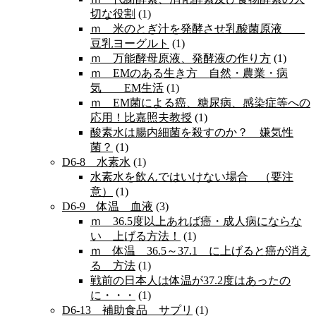
切な役割
(1)
ｍ 米のとぎ汁を発酵させ乳酸菌原液
豆乳ヨーグルト
(1)
ｍ 万能酵母原液、発酵液の作り方
(1)
ｍ EMのある生き方 自然・農業・病
気 EM生活
(1)
ｍ EM菌による癌、糖尿病、感染症等への
応用！比嘉照夫教授
(1)
酸素水は腸内細菌を殺すのか？ 嫌気性
菌？
(1)
D6-8 水素水
(1)
水素水を飲んではいけない場合 （要注
意）
(1)
D6-9 体温 血液
(3)
ｍ 36.5度以上あれば癌・成人病にならな
い 上げる方法！
(1)
ｍ 体温 36.5～37.1 に上げると癌が消え
る 方法
(1)
戦前の日本人は体温が37.2度はあったの
に・・・
(1)
D6-13 補助食品 サプリ
(1)