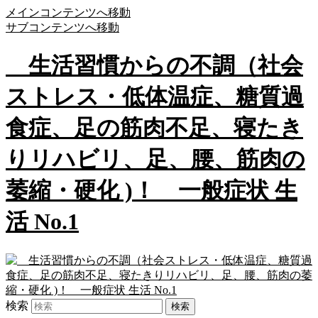
メインコンテンツへ移動
サブコンテンツへ移動
生活習慣からの不調（社会
ストレス・低体温症、糖質過
食症、足の筋肉不足、寝たき
りリハビリ、足、腰、筋肉の
萎縮・硬化 )！ 一般症状 生
活 No.1
検索