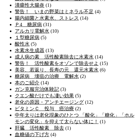
潰瘍性大腸炎
(1)
警告！ いまの野菜はミネラル不足
(4)
腸内細菌と水素水、ストレス
(14)
Ｐ4 糖尿病
(31)
アルカリ電解水
(10)
１型糖尿病
(5)
酸性水
(5)
水素水生成器
(13)
成人病の素 活性酸素除去に水素水
(14)
警告！ 活性酸素をオゾンで除去せよ
(15)
美容、若返り、長寿の元 還元水素水
(6)
糖尿病 壊疽の治療 電解水
(2)
本のご紹介
(14)
ガン克服完治体験記
(3)
クエン酸だけでも凄い効果
(5)
老化の原因・アンチエージング
(12)
ビタミンＣ 投与 癌治療
(2)
中年太りは老化現象のひとつ 「酸化」「糖化」「ホル
モンの変化」を抑えて太らない体に！
(1)
肝臓 活性酸素 除去
(1)
血糖値の下げ方
(4)