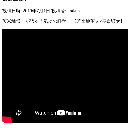
投稿日時:
2019年7月1日
投稿者:
kodama
苫米地博士が語る「気功の科学」 【苫米地英人×長倉顕太】