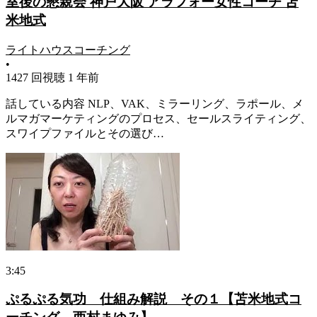
室後の懇親会 神戸大阪 アラフォー女性コーチ 苫
米地式
ライトハウスコーチング
•
1427 回視聴
1 年前
話している内容 NLP、VAK、ミラーリング、ラポール、メ
ルマガマーケティングのプロセス、セールスライティング、
スワイプファイルとその選び…
3:45
ぷるぷる気功 仕組み解説 その１【苫米地式コ