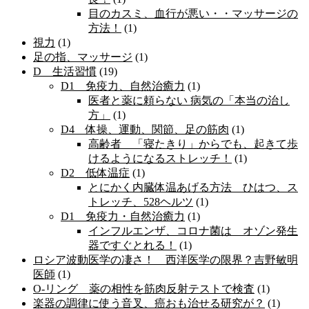
目のカスミ、血行が悪い・・マッサージの
方法！
(1)
視力
(1)
足の指、マッサージ
(1)
D 生活習慣
(19)
D1 免疫力、自然治癒力
(1)
医者と薬に頼らない 病気の「本当の治し
方」
(1)
D4 体操、運動、関節、足の筋肉
(1)
高齢者 「寝たきり」からでも、起きて歩
けるようになるストレッチ！
(1)
D2 低体温症
(1)
とにかく内臓体温あげる方法 ひはつ、ス
トレッチ、528ヘルツ
(1)
D1 免疫力・自然治癒力
(1)
インフルエンザ、コロナ菌は オゾン発生
器ですぐとれる！
(1)
ロシア波動医学の凄さ！ 西洋医学の限界？吉野敏明
医師
(1)
O-リング 薬の相性を筋肉反射テストで検査
(1)
楽器の調律に使う音叉、癌おも治せる研究が？
(1)