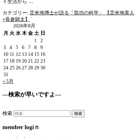
イ生活から …
カテゴリー:
苫米地博士が語る「気功の科学」 【苫米地英人
×長倉顕太】
2026年8月
月
火
水
木
金
土
日
1
2
3
4
5
6
7
8
9
10
11
12
13
14
15
16
17
18
19
20
21
22
23
24
25
26
27
28
29
30
31
« 5月
—検索が早いですよ—
検索
member logiｎ