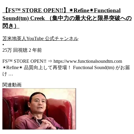
【FS™ STORE OPEN!!】✴︎Refine✴︎Functional
Sound(tm) Creek （集中力の最大化と限界突破への
閃き）
苫米地英人YouTube 公式チャンネル
•
25万 回視聴
2 年前
FS™ STORE OPEN!! ⇒ https://www.functionalsoundtm.com
✴︎Refine✴ 品質向上して再登場！ Functional Sound(tm) がお届
け …
関連動画