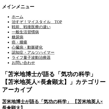
メインメニュー
ホーム
治すぞ！マイスタイル TOP
戦前、戦後医療の違い
一般生活習慣病
糖尿病
癌・腫瘍
心臓病・動脈硬化
認知症・アルツハイマー
ライフ量子波動治療器
お問い合わせ
「
苫米地博士が語る「気功の科学」
【苫米地英人×長倉顕太】
」カテゴリー
アーカイブ
苫米地博士が語る「気功の科学」 【苫米地英人×
長倉顕太】