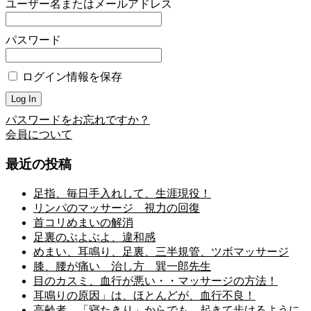
ユーザー名またはメールアドレス
パスワード
ログイン情報を保存
パスワードをお忘れですか？
会員について
最近の投稿
足指、毎日手入れして、生涯現役！
リンパのマッサージ 視力の回復
首コリめまいの解消
足裏のぶよぶよ、違和感
めまい、耳鳴り、足裏、三半規管、ツボマッサージ
膝、腰が痛い 治し方 巽一郎先生
目のカスミ、血行が悪い・・マッサージの方法！
耳鳴りの原因」は、ほとんどが、血行不良！
高齢者 「寝たきり」からでも、起きて歩けるように