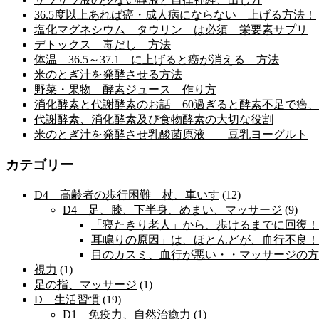
36.5度以上あれば癌・成人病にならない 上げる方法！
塩化マグネシウム タウリン は必須 栄要素サプリ
デトックス 毒だし 方法
体温 36.5～37.1 に上げると癌が消える 方法
米のとぎ汁を発酵させる方法
野菜・果物 酵素ジュース 作り方
消化酵素と代謝酵素のお話 60過ぎると酵素不足で癌
代謝酵素、消化酵素及び食物酵素の大切な役割
米のとぎ汁を発酵させ乳酸菌原液 豆乳ヨーグルト
カテゴリー
D4 高齢者の歩行困難 杖、車いす
(12)
D4 足、膝、下半身、めまい、マッサージ
(9)
「寝たきり老人」から、歩けるまでに回復！
耳鳴りの原因」は、ほとんどが、血行不良！
目のカスミ、血行が悪い・・マッサージの方
視力
(1)
足の指、マッサージ
(1)
D 生活習慣
(19)
D1 免疫力、自然治癒力
(1)