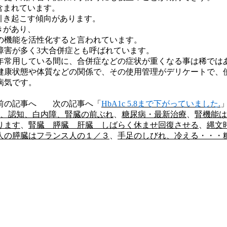
含まれています。
引き起こす傾向があります。
きがあり、
の機能を活性化すると言われています。
障害が多く3大合併症とも呼ばれています。
年常用している間に、合併症などの症状が重くなる事は稀では
健康状態や体質などの関係で、その使用管理がデリケートで、
病気です。
前の記事へ 次の記事へ「
HbA1c 5.8まで下がっていました.
、認知、白内障、腎臓の前ぶれ
、
糖尿病・最新治療
、
腎機能は
ります
、
腎臓 膵臓 肝臓 しばらく休ませ回復させる
、
縄文
人の膵臓はフランス人の１／３
、
手足のしびれ、冷える・・・