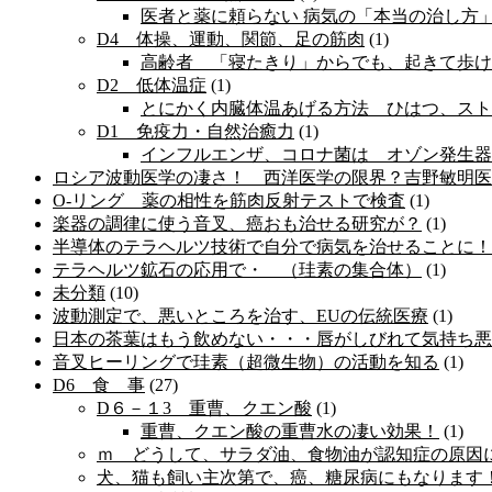
医者と薬に頼らない 病気の「本当の治し方
D4 体操、運動、関節、足の筋肉
(1)
高齢者 「寝たきり」からでも、起きて歩け
D2 低体温症
(1)
とにかく内臓体温あげる方法 ひはつ、ストレ
D1 免疫力・自然治癒力
(1)
インフルエンザ、コロナ菌は オゾン発生器
ロシア波動医学の凄さ！ 西洋医学の限界？吉野敏明医
O-リング 薬の相性を筋肉反射テストで検査
(1)
楽器の調律に使う音叉、癌おも治せる研究が？
(1)
半導体のテラヘルツ技術で自分で病気を治せることに！
テラヘルツ鉱石の応用で・ （珪素の集合体）
(1)
未分類
(10)
波動測定で、悪いところを治す、EUの伝統医療
(1)
日本の茶葉はもう飲めない・・・唇がしびれて気持ち悪
音叉ヒーリングで珪素（超微生物）の活動を知る
(1)
D6 食 事
(27)
D６－１3 重曹、クエン酸
(1)
重曹、クエン酸の重曹水の凄い効果！
(1)
ｍ どうして、サラダ油、食物油が認知症の原因
犬、猫も飼い主次第で、癌、糖尿病にもなります