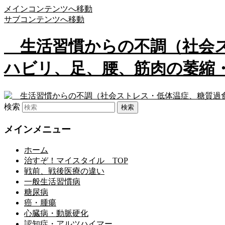
メインコンテンツへ移動
サブコンテンツへ移動
生活習慣からの不調（社会ス
ハビリ、足、腰、筋肉の萎縮・硬化
検索
メインメニュー
ホーム
治すぞ！マイスタイル TOP
戦前、戦後医療の違い
一般生活習慣病
糖尿病
癌・腫瘍
心臓病・動脈硬化
認知症・アルツハイマー