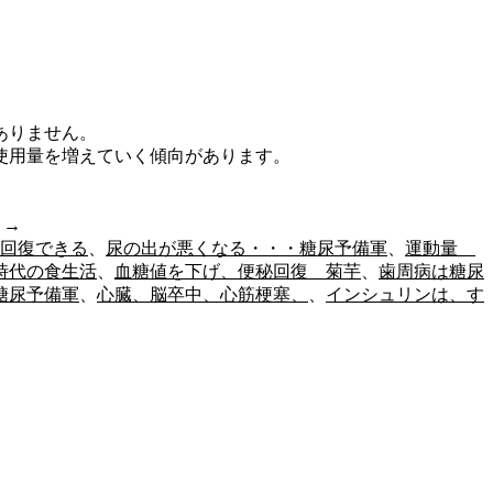
ありません。
使用量を増えていく傾向があります。
」→
回復できる
、
尿の出が悪くなる・・・糖尿予備軍
、
運動量
時代の食生活
、
血糖値を下げ、便秘回復 菊芋
、
歯周病は糖尿
糖尿予備軍
、
心臓、脳卒中、心筋梗塞、
、
インシュリンは、す