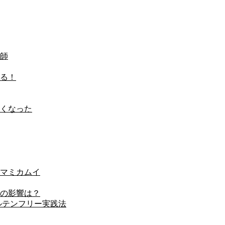
師
る！
くなった
マミカムイ
の影響は？
ルテンフリー実践法