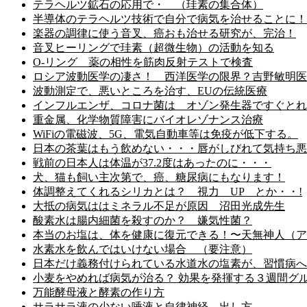
テラヘルツ鉱石の応用で・ （珪素の集合体）
半導体のテラヘルツ技術で自分で病気を治せることに！
楽器の調律に使う音叉、癌おも治せる研究が、完治！
音叉ヒーリングで珪素（超微生物）の活動を知る
O-リング 薬の相性を筋肉反射テストで検査
ロシア波動医学の凄さ！ 西洋医学の限界？吉野敏明医
波動測定で、悪いところを治す、EUの伝統医療
インフルエンザ、コロナ菌は オゾン発生器ですぐとれ
重金属、化学物質障害にバイオレゾナンス治療
WiFiの電磁波、5G、電気自動車等は免疫が低下する。
日本の茶葉はもう飲めない・・・唇がしびれて気持ち悪
戦前の日本人は体温が37.2度はあったのに・・・
犬、猫も飼い主次第で、癌、糖尿病にもなります！
体調整えてくれるシリカとは？ 視力 UP とか・・!
大抵の病気ははミネラル不足が原因 沼田光成先生
酸素水は腸内細菌を殺すのか？ 嫌気性菌？
本当のお塩は、体を健康に復元できる！〜天無神人（ア
水素水を飲んではいけない場合 （要注意）
日本だけ義務付けられている水道水の塩素が、習慣病へ
小麦をやめれば病気が治る？ 効果を発揮する３週間グ
万能酵母液と酵素の作り方
サラサラ液の少ない唾液と自律神経、出し方