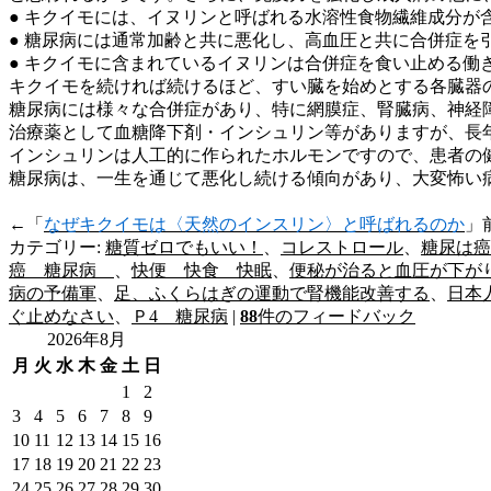
● キクイモには、イヌリンと呼ばれる水溶性食物繊維成分が
● 糖尿病には通常加齢と共に悪化し、高血圧と共に合併症を
● キクイモに含まれているイヌリンは合併症を食い止める働
キクイモを続ければ続けるほど、すい臓を始めとする各臓器
糖尿病には様々な合併症があり、特に網膜症、腎臓病、神経
治療薬として血糖降下剤・インシュリン等がありますが、長
インシュリンは人工的に作られたホルモンですので、患者の
糖尿病は、一生を通じて悪化し続ける傾向があり、大変怖い
←「
なぜキクイモは〈天然のインスリン〉と呼ばれるのか
」
カテゴリー:
糖質ゼロでもいい！
、
コレストロール
、
糖尿は癌
癌 糖尿病
、
快便 快食 快眠
、
便秘が治ると血圧が下が
病の予備軍
、
足、ふくらはぎの運動で腎機能改善する
、
日本
ぐ止めなさい
、
Ｐ4 糖尿病
|
88
件のフィードバック
2026年8月
月
火
水
木
金
土
日
1
2
3
4
5
6
7
8
9
10
11
12
13
14
15
16
17
18
19
20
21
22
23
24
25
26
27
28
29
30