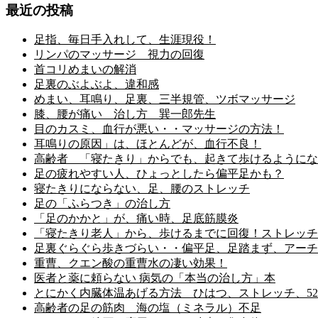
最近の投稿
足指、毎日手入れして、生涯現役！
リンパのマッサージ 視力の回復
首コリめまいの解消
足裏のぶよぶよ、違和感
めまい、耳鳴り、足裏、三半規管、ツボマッサージ
膝、腰が痛い 治し方 巽一郎先生
目のカスミ、血行が悪い・・マッサージの方法！
耳鳴りの原因」は、ほとんどが、血行不良！
高齢者 「寝たきり」からでも、起きて歩けるようにな
足の疲れやすい人、ひょっとしたら偏平足かも？
寝たきりにならない、足、腰のストレッチ
足の「ふらつき」の治し方
「足のかかと」が、痛い時、足底筋膜炎
「寝たきり老人」から、歩けるまでに回復！ストレッチ
足裏ぐらぐら歩きづらい・・偏平足、足踏まず、アーチ
重曹、クエン酸の重曹水の凄い効果！
医者と薬に頼らない 病気の「本当の治し方」本
とにかく内臓体温あげる方法 ひはつ、ストレッチ、52
高齢者の足の筋肉 海の塩（ミネラル）不足