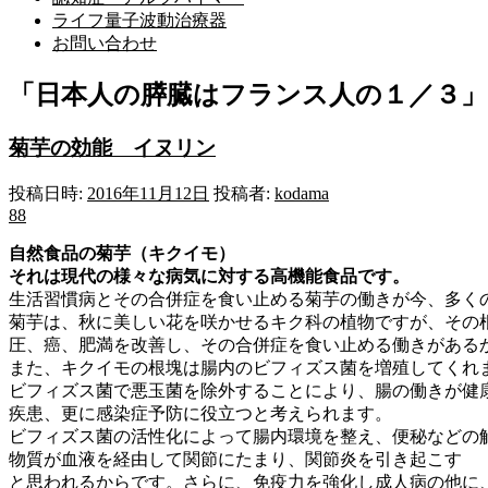
ライフ量子波動治療器
お問い合わせ
「
日本人の膵臓はフランス人の１／３
」
菊芋の効能 イヌリン
投稿日時:
2016年11月12日
投稿者:
kodama
88
自然食品の菊芋（キクイモ）
それは現代の様々な病気に対する高機能食品です。
生活習慣病とその合併症を食い止める菊芋の働きが今、多く
菊芋は、秋に美しい花を咲かせるキク科の植物ですが、その
圧、癌、肥満を改善し、その合併症を食い止める働きがある
また、キクイモの根塊は腸内のビフィズス菌を増殖してくれ
ビフィズス菌で悪玉菌を除外することにより、腸の働きが健
疾患、更に感染症予防に役立つと考えられます。
ビフィズス菌の活性化によって腸内環境を整え、便秘などの
物質が血液を経由して関節にたまり、関節炎を引き起こす
と思われるからです。さらに、免疫力を強化し成人病の他に