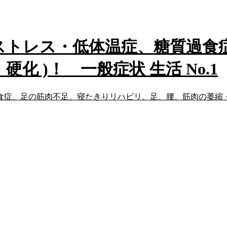
トレス・低体温症、糖質過食
 )！ 一般症状 生活 No.1