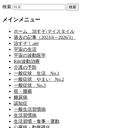
検索
メインメニュー
ホーム 治すぞ-マイスタイル
過去の記事（2023/4～2026/3）
治すぞ！.net
宇宙の生活
宇宙の波動医学
Rife波動治療
介護の予防
一般症状 生活 No.1
一般症状 やまい No.2
一般症状 No.3
癌・腫瘍
糖尿病
認知症
一般生活習慣病
生活習慣病
生活習慣・食事・運動
心臓病・動脈硬化