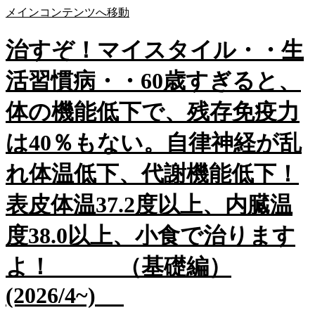
メインコンテンツへ移動
治すぞ！マイスタイル・・生
活習慣病・・60歳すぎると、
体の機能低下で、残存免疫力
は40％もない。自律神経が乱
れ体温低下、代謝機能低下！
表皮体温37.2度以上、内臓温
度38.0以上、小食で治ります
よ！ （基礎編）
(2026/4~)