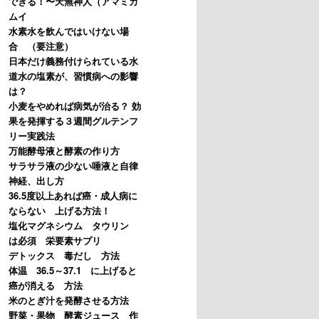
できる！〜天無神人（アマミカ
ムイ
水素水を飲んではいけない場
合 （要注意）
日本だけ義務付けられている水
道水の塩素が、習慣病への影響
は？
小麦をやめれば病気が治る？ 効
果を発揮する３週間グルテンフ
リー実践法
万能酵母液と酵素の作り方
サラサラ液の少ない唾液と自律
神経、出し方
36.5度以上あれば癌・成人病に
ならない 上げる方法！
塩化マグネシウム タウリン
は必須 栄要素サプリ
デトックス 毒だし 方法
体温 36.5～37.1 に上げると
癌が消える 方法
米のとぎ汁を発酵させる方法
野菜・果物 酵素ジュース 作