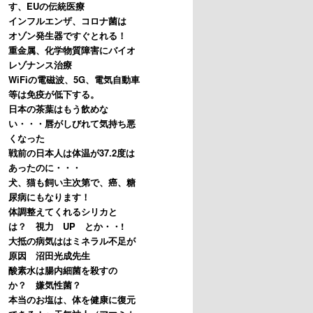
す、EUの伝統医療
インフルエンザ、コロナ菌は
オゾン発生器ですぐとれる！
重金属、化学物質障害にバイオ
レゾナンス治療
WiFiの電磁波、5G、電気自動車
等は免疫が低下する。
日本の茶葉はもう飲めな
い・・・唇がしびれて気持ち悪
くなった
戦前の日本人は体温が37.2度は
あったのに・・・
犬、猫も飼い主次第で、癌、糖
尿病にもなります！
体調整えてくれるシリカと
は？ 視力 UP とか・・!
大抵の病気ははミネラル不足が
原因 沼田光成先生
酸素水は腸内細菌を殺すの
か？ 嫌気性菌？
本当のお塩は、体を健康に復元