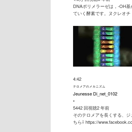
DNAポリメラーゼは，-OH
ていく酵素です。ヌクレオチ
4:42
テロメアのメカニズム
Jeunesse Di_net_0102
•
5442 回視聴
2 年前
そのテロメアを長くする、ジュネ
ちら⇩ https://www.facebook.co