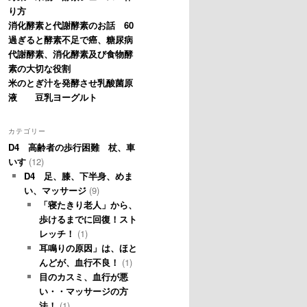
り方
消化酵素と代謝酵素のお話 60
過ぎると酵素不足で癌、糖尿病
代謝酵素、消化酵素及び食物酵
素の大切な役割
米のとぎ汁を発酵させ乳酸菌原
液 豆乳ヨーグルト
カテゴリー
D4 高齢者の歩行困難 杖、車
いす
(12)
D4 足、膝、下半身、めま
い、マッサージ
(9)
「寝たきり老人」から、
歩けるまでに回復！スト
レッチ！
(1)
耳鳴りの原因」は、ほと
んどが、血行不良！
(1)
目のカスミ、血行が悪
い・・マッサージの方
法！
(1)