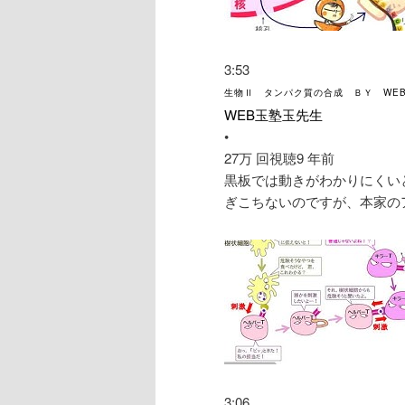
3:53
生物Ⅱ タンパク質の合成 ＢＹ WE
WEB玉塾玉先生
•
27万 回視聴
9 年前
黒板では動きがわかりにくい
ぎこちないのですが、本家の
3:06