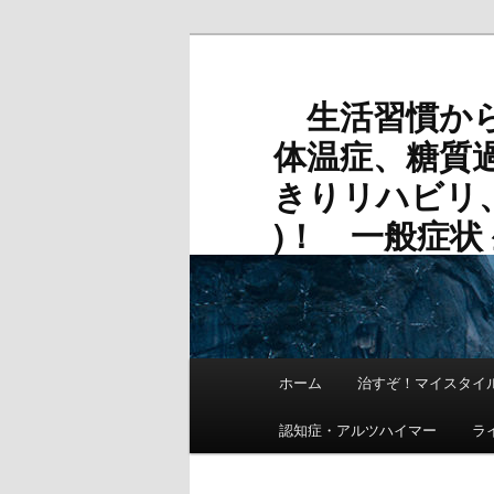
メ
サ
イ
ブ
ン
コ
生活習慣から
コ
ン
体温症、糖質
ン
テ
テ
ン
きりリハビリ
ン
ツ
)！ 一般症状 生
ツ
へ
へ
移
移
動
動
メ
ホーム
治すぞ！マイスタイル
イ
ン
認知症・アルツハイマー
ラ
メ
ニ