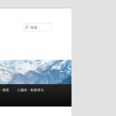
検
索
・腫瘍
心臓病・動脈硬化