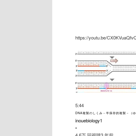
https://youtu.be/CX0KVuaQfv
5:44
DNA複製のしくみ－半保存的複製－（
inouebiology1
•
4.6万 回視聴
3 年前