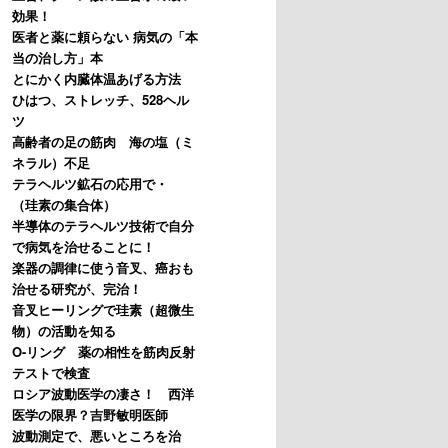
効果！
医者と薬に頼らない 病気の「本
当の治し方」本
とにかく内臓体温あげる方法
ひはつ、ストレッチ、528ヘル
ツ
高齢者の足の筋肉 海の塩（ミ
ネラル）不足
テラヘルツ鉱石の応用で・
（珪素の集合体）
半導体のテラヘルツ技術で自分
で病気を治せることに！
楽器の調律に使う音叉、癌おも
治せる研究が、完治！
音叉ヒーリングで珪素（超微生
物）の活動を知る
O-リング 薬の相性を筋肉反射
テストで検査
ロシア波動医学の凄さ！ 西洋
医学の限界？吉野敏明医師
波動測定で、悪いところを治