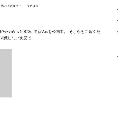
きのバイオロジー） 音声改訂
m/watch?v=vnVhvNiB78s で新Ver.を公開中。 そちらをご覧くだ
関係しない免疫で …