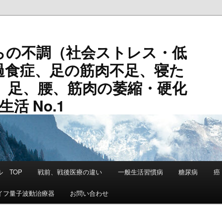
の不調（社会ストレス・低
過食症、足の筋肉不足、寝た
、足、腰、筋肉の萎縮・硬化
活 No.1
 TOP
戦前、戦後医療の違い
一般生活習慣病
糖尿病
癌
イフ量子波動治療器
お問い合わせ