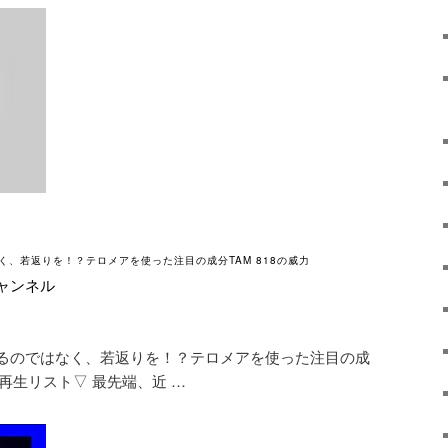
、若返りを！？テロメアを使った注目の成分TAM 818の威力
ャンネル
るのではなく、若返りを！？テロメアを使った注目の成
メ再生リスト▽ 最先端、近 …