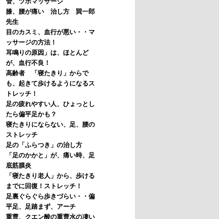
管、ツボマッサージ
膝、腰が痛い 治し方 巽一郎
先生
目のカスミ、血行が悪い・・マ
ッサージの方法！
耳鳴りの原因」は、ほとんど
が、血行不良！
高齢者 「寝たきり」からで
も、起きて歩けるようになるス
トレッチ！
足の疲れやすい人、ひょっとし
たら偏平足かも？
寝たきりにならない、足、腰の
ストレッチ
足の「ふらつき」の治し方
「足のかかと」が、痛い時、足
底筋膜炎
「寝たきり老人」から、歩ける
までに回復！ストレッチ！
足裏ぐらぐら歩きづらい・・偏
平足、足踏まず、アーチ
重曹、クエン酸の重曹水の凄い