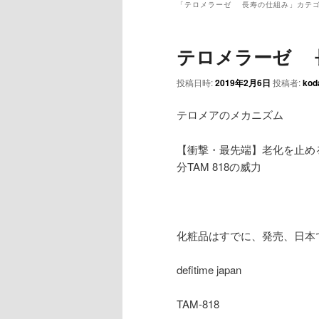
ュ
「
テロメラーゼ 長寿の仕組み
」カテ
ー
テロメラーゼ 
投稿日時:
2019年2月6日
投稿者:
kod
テロメアのメカニズム
【衝撃・最先端】老化を止め
分TAM 818の威力
化粧品はすでに、発売、日本
defitime japan
TAM-818