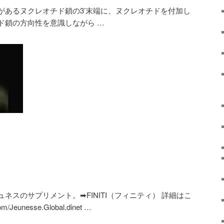
基があるヌクレオチド鎖の3’末端に、ヌクレオチドを付加し
ド鎖の方向性を意識しながら …
スのサプリメント。➡︎FINITI（フィニティ） 詳細はこ
m/Jeunesse.Global.dinet …