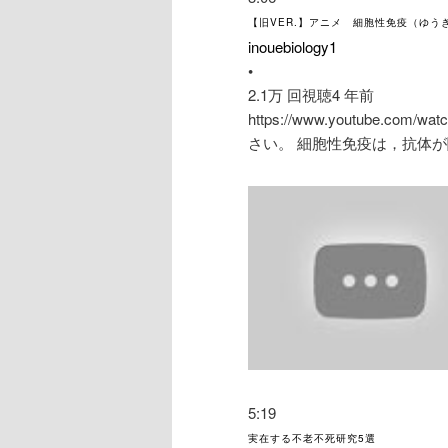
【旧VER.】アニメ 細胞性免疫（ゆう
inouebiology1
•
2.1万 回視聴
4 年前
https://www.youtube.co
さい。 細胞性免疫は，抗体が
5:19
実在する不老不死研究5選